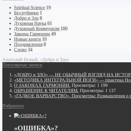
Spiritual Science
19
Без рубрики
1
Добро и Зло
8
Духовная Наука
61
Духовный Коммунизм
100
Законы Гармонии
49
Новые книги
10
Поздравления
8
Слово
34
Анатолий Новый. «Добро и Зло»
Популярные записи
«ДОБРО и ЗЛО» — НЕ ОБЫЧНЫЙ ВЗГЛЯД НА ИСТ
«МЕТОДИКА ИНТЕГРАЛЬНОЙ ЙОГИ» — практика Нов
О ЗАКОНАХ ГАРМОНИИ.
Просмотры: 1 199
ОБРАЩЕНИЕ К ЧИТАТЕЛЯМ.
Просмотры: 1 137
«ГАДКОЕ ВАРВАРСТВО». Просмотры: Размышления о ре
Избранное
«ОШИБКА»?