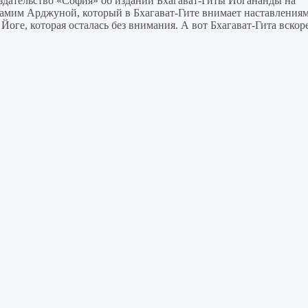
здательство «София» об издании Бхагават-Гиты Йогананды на
самим Арджуной, который в Бхагават-Гите внимает наставления
ге, которая осталась без внимания. А вот Бхагават-Гита вскор