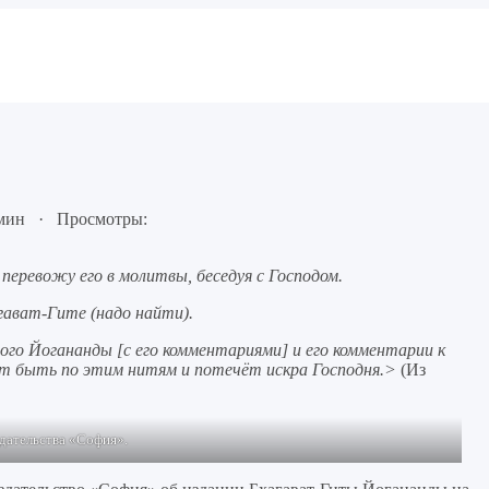
 мин · Просмотры:
перевожу его в молитвы, беседуя с Господом.
ават-Гите (надо найти).
ого Йогананды [с его комментариями] и его комментарии к
т быть по этим нитям и потечёт искра Господня.>
(Из
здательства «София».