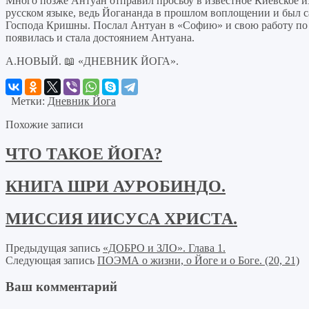
Много позже Антуан отправил просьбу в известное Киевское и
русском языке, ведь Йогананда в прошлом воплощении и был 
Господа Кришны. Послал Антуан в «Софию» и свою работу по Йо
появилась и стала достоянием Антуана.
А.НОВЫЙ. 📖 «ДНЕВНИК ЙОГА».
Метки:
Дневник Йога
Похожие записи
ЧТО ТАКОЕ ЙОГА?
КНИГА ШРИ АУРОБИНДО.
МИССИЯ ИИСУСА ХРИСТА.
Предыдущая запись
«ДОБРО и ЗЛО». Глава 1.
Следующая запись
ПОЭМА о жизни, о Йоге и о Боге. (20, 21)
Ваш комментарий