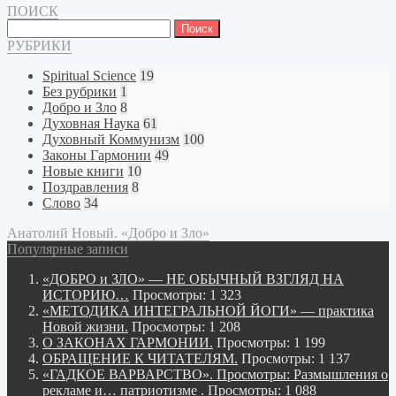
ПОИСК
Найти:
РУБРИКИ
Spiritual Science
19
Без рубрики
1
Добро и Зло
8
Духовная Наука
61
Духовный Коммунизм
100
Законы Гармонии
49
Новые книги
10
Поздравления
8
Слово
34
Анатолий Новый. «Добро и Зло»
Популярные записи
«ДОБРО и ЗЛО» — НЕ ОБЫЧНЫЙ ВЗГЛЯД НА
ИСТОРИЮ…
Просмотры: 1 323
«МЕТОДИКА ИНТЕГРАЛЬНОЙ ЙОГИ» — практика
Новой жизни.
Просмотры: 1 208
О ЗАКОНАХ ГАРМОНИИ.
Просмотры: 1 199
ОБРАЩЕНИЕ К ЧИТАТЕЛЯМ.
Просмотры: 1 137
«ГАДКОЕ ВАРВАРСТВО». Просмотры: Размышления о
рекламе и… патриотизме .
Просмотры: 1 088