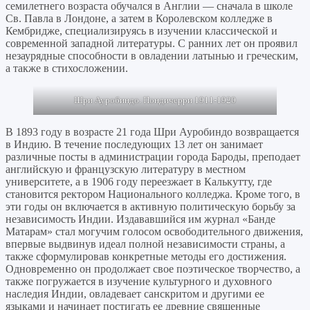
семилетнего возраста обучался в Англии — сначала в школе
Св. Павла в Лондоне, а затем в Королевском колледже в
Кембридже, специализируясь в изучении классической и
современной западной литературы. С ранних лет он проявил
незаурядные способности в овладении латынью и греческим,
а также в стихосложении.
Шри Ауробиндо. Пондичерри 1911-1920
В 1893 году в возрасте 21 года Шри Ауробиндо возвращается
в Индию. В течение последующих 13 лет он занимает
различные посты в администрации города Бароды, преподает
английскую и французскую литературу в местном
университете, а в 1906 году переезжает в Калькутту, где
становится ректором Национального колледжа. Кроме того, в
эти годы он включается в активную политическую борьбу за
независимость Индии. Издававшийся им журнал «Банде
Матарам» стал могучим голосом освободительного движения,
впервые выдвинув идеал полной независимости страны, а
также сформулировав конкретные методы его достижения.
Одновременно он продолжает свое поэтическое творчество, а
также погружается в изучение культурного и духовного
наследия Индии, овладевает санскритом и другими ее
языками и начинает постигать ее древние священные