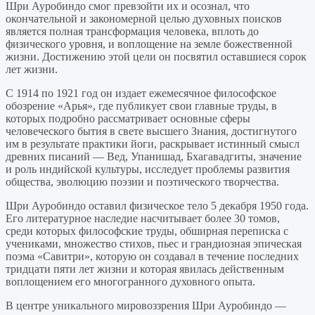
Шри Ауробиндо смог превзойти их и осознал, что
окончательной и закономерной целью духовных поисков
является полная трансформация человека, вплоть до
физического уровня, и воплощение на земле божественной
жизни. Достижению этой цели он посвятил оставшиеся сорок
лет жизни.
С 1914 по 1921 год он издает ежемесячное философское
обозрение «Арья», где публикует свои главные труды, в
которых подробно рассматривает основные сферы
человеческого бытия в свете высшего Знания, достигнутого
им в результате практики йоги, раскрывает истинный смысл
древних писаний — Вед, Упанишад, Бхагавадгиты, значение
и роль индийской культуры, исследует проблемы развития
общества, эволюцию поэзии и поэтического творчества.
Шри Ауробиндо оставил физическое тело 5 декабря 1950 года.
Его литературное наследие насчитывает более 30 томов,
среди которых философские труды, обширная переписка с
учениками, множество стихов, пьес и грандиозная эпическая
поэма «Савитри», которую он создавал в течение последних
тридцати пяти лет жизни и которая явилась действенным
воплощением его многогранного духовного опыта.
В центре уникального мировоззрения Шри Ауробиндо —