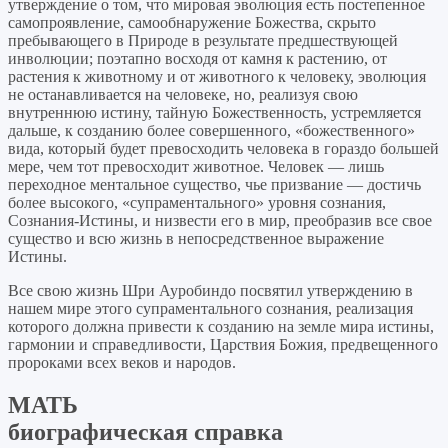
утверждение о том, что мировая эволюция есть постепенное
самопроявление, самообнаружение Божества, скрыто
пребывающего в Природе в результате предшествующей
инволюции; поэтапно восходя от камня к растению, от
растения к животному и от животного к человеку, эволюция
не останавливается на человеке, но, реализуя свою
внутреннюю истину, тайную Божественность, устремляется
дальше, к созданию более совершенного, «божественного»
вида, который будет превосходить человека в гораздо большей
мере, чем тот превосходит животное. Человек — лишь
переходное ментальное существо, чье призвание — достичь
более высокого, «супраментального» уровня сознания,
Сознания-Истины, и низвести его в мир, преобразив все свое
существо и всю жизнь в непосредственное выражение
Истины.
Все свою жизнь Шри Ауробиндо посвятил утверждению в
нашем мире этого супраментального сознания, реализация
которого должна привести к созданию на земле мира истины,
гармонии и справедливости, Царствия Божия, предвещенного
пророками всех веков и народов.
МАТЬ
биографическая справка