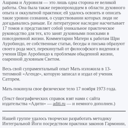
Ашрама и Ауровиля — это лишь одна сторона ее великой
работы. Она была также первопроходцем в области духовного
опыта и оккультной практики; ей удалось освоить и описать
такие уровни сознания, о существовании которых люди не
догадывались раньше. Ее литературное наследие насчитывает
17 томов и представляет собой уникальное практическое
руководство для тех, кто занят духовными поисками в
повседневной жизни. Комментарии Матери к работам Шри
Ауробиндо, ее собственные статьи, беседы и письма образуют
своего рода мост, перекинутый от философского видения и
учения Шри Ауробиндо к проблемам обыденной жизни,
озаренной духовным Светом.
Весь свой супраментальный опыт Мать изложила в 13-
титомной «Агенде», которую записал и издал её ученик
Сатпрем.
Мать покинула свое физическое тело 17 ноября 1973 года.
(Текст биографических справок взят нами с сайта
издательства «Адити» —
aditi.ru
— и немного дополнен.)
Нашей группе удалось творчески разработать методику
Интегральной Йоги посредством практики законов Гармонии,