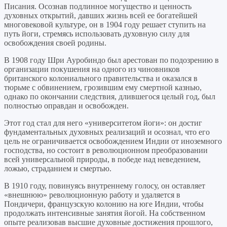
Писания. Осознав подлинное могущество и ценность
духовных открытий, давших жизнь всей ее богатейшей
многовековой культуре, он в 1904 году решает ступить на
путь йоги, стремясь использовать духовную силу для
освобождения своей родины.
В 1908 году Шри Ауробиндо был арестован по подозрению в
организации покушения на одного из чиновников
британского колониального правительства и оказался в
тюрьме с обвинением, грозившим ему смертной казнью,
однако по окончании следствия, длившегося целый год, был
полностью оправдан и освобожден.
Этот год стал для него «университетом йоги»: он достиг
фундаментальных духовных реализаций и осознал, что его
цель не ограничивается освобождением Индии от иноземного
господства, но состоит в революционном преобразовании
всей универсальной природы, в победе над неведением,
ложью, страданием и смертью.
В 1910 году, повинуясь внутреннему голосу, он оставляет
«внешнюю» революционную работу и удаляется в
Пондичери, французскую колонию на юге Индии, чтобы
продолжать интенсивные занятия йогой. На собственном
опыте реализовав высшие духовные достижения прошлого,