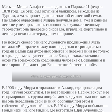
Мать — Мирра Альфасса — родилась в Париже 21 февраля
1878 года. Ее отец был крупным банкиром, выходцем из
Турции, а мать происходила из знатной египетской семьи.
Начальное образование Мирра получила дома. Уже в раннем
детстве у нее проявилась склонность к художественному
творчеству: она прекрасно рисовала, играла на фортепиано и
делала успехи на литературном поприще.
По поводу своего раннего духовного продвижения Мать
писала: «В возрасте между одиннадцатью и тринадцатью
годами целый ряд духовных опытов и переживаний не только
открыл для меня существование Бога, но также заставил
осознать возможность соединения человека с Всевышним и
всесторонней реализации Его в жизни божественной».
Мать. Пондичерри 25 апреля 1950г.
В 1906 году Мирра отправилась в Алжир, где провела два
года, изучая оккультизм. По возвращении в Париж вокруг нее
сформировалась группа людей, занятых духовными поисками;
им она передавала свои знания, обогащая при этом и
собственный духовный опыт. В 1914 году Мирра побывала в
Пондичери, на юге Индии, где встретила Шри Ауробиндо,