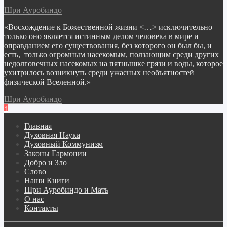
Шри Ауробиндо
«Восхождение к Божественной жизни <…> исключительно
только оно является истинным делом человека в мире и
оправданием его существования, без которого он был бы, и
есть, только огромным насекомым, ползающим среди других
недолговечных насекомых на пятнышке грязи и воды, которое
ухитрилось возникнуть среди ужасных необъятностей
физической Вселенной.»
Шри Ауробиндо
↑
Главная
Духовная Наука
Духовный Коммунизм
Законы Гармонии
Добро и Зло
Слово
Наши Книги
Шри Ауробиндо и Мать
О нас
Контакты