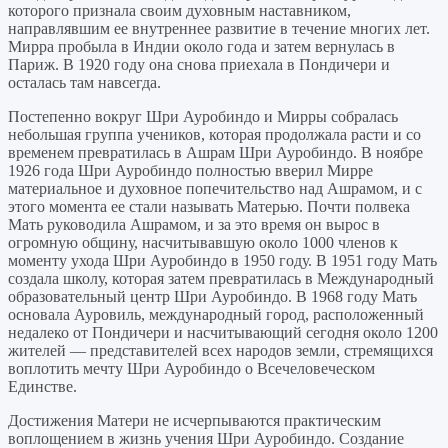
которого признала своим духовным наставником,
направлявшим ее внутреннее развитие в течение многих лет.
Мирра пробыла в Индии около года и затем вернулась в
Париж. В 1920 году она снова приехала в Пондичери и
осталась там навсегда.
Постепенно вокруг Шри Ауробиндо и Мирры собралась
небольшая группа учеников, которая продолжала расти и со
временем превратилась в Ашрам Шри Ауробиндо. В ноябре
1926 года Шри Ауробиндо полностью вверил Мирре
материальное и духовное попечительство над Ашрамом, и с
этого момента ее стали называть Матерью. Почти полвека
Мать руководила Ашрамом, и за это время он вырос в
огромную общину, насчитывавшую около 1000 членов к
моменту ухода Шри Ауробиндо в 1950 году. В 1951 году Мать
создала школу, которая затем превратилась в Международный
образовательный центр Шри Ауробиндо. В 1968 году Мать
основала Ауровиль, международный город, расположенный
недалеко от Пондичери и насчитывающий сегодня около 1200
жителей — представителей всех народов земли, стремящихся
воплотить мечту Шри Ауробиндо о Всечеловеческом
Единстве.
Достижения Матери не исчерпываются практическим
воплощением в жизнь учения Шри Ауробиндо. Создание