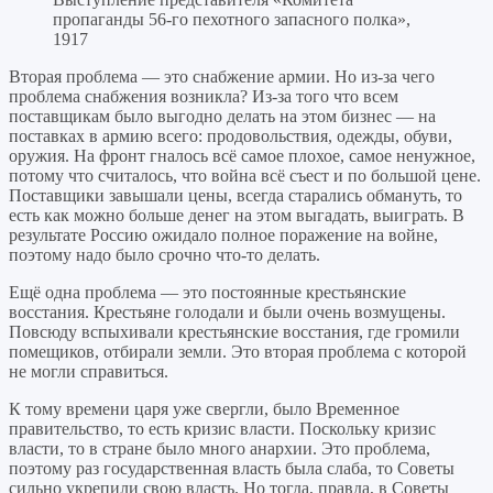
пропаганды 56-го пехотного запасного полка»,
1917
Вторая проблема — это снабжение армии. Но из-за чего
проблема снабжения возникла? Из-за того что всем
поставщикам было выгодно делать на этом бизнес — на
поставках в армию всего: продовольствия, одежды, обуви,
оружия. На фронт гналось всё самое плохое, самое ненужное,
потому что считалось, что война всё съест и по большой цене.
Поставщики завышали цены, всегда старались обмануть, то
есть как можно больше денег на этом выгадать, выиграть. В
результате Россию ожидало полное поражение на войне,
поэтому надо было срочно что-то делать.
Ещё одна проблема — это постоянные крестьянские
восстания. Крестьяне голодали и были очень возмущены.
Повсюду вспыхивали крестьянские восстания, где громили
помещиков, отбирали земли. Это вторая проблема с которой
не могли справиться.
К тому времени царя уже свергли, было Временное
правительство, то есть кризис власти. Поскольку кризис
власти, то в стране было много анархии. Это проблема,
поэтому раз государственная власть была слаба, то Советы
сильно укрепили свою власть. Но тогда, правда, в Советы