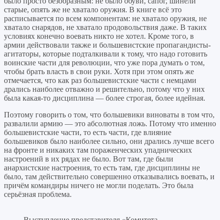
было просто безобразным: не было обуви, сапог, шинели
старые, опять же не хватало оружия. В книге всё это
расписывается по всем компонентам: не хватало оружия, не
хватало снарядов, не хватало продовольствия даже. В таких
условиях конечно воевать никто не хотел. Кроме того, в
армии действовали также и большевистские пропагандисты-
агитаторы, которые подталкивали к тому, что надо готовить
воинские части для революции, что уже пора думать о том,
чтобы брать власть в свои руки. Хотя при этом опять же
отмечается, что как раз большевистские части с немцами
дрались наиболее отважно и решительно, потому что у них
была какая-то дисциплина — более строгая, более идейная.
Поэтому говорить о том, что большевики виноваты в том что,
развалили армию — это абсолютная ложь. Потому что именно
большевистские части, то есть части, где влияние
большевиков было наиболее сильно, они дрались лучше всего
на фронте и никаких там пораженческих упаднических
настроений в их рядах не было. Вот там, где были
анархистские настроения, то есть там, где дисциплины не
было, там действительно совершенно отказывались воевать, и
причём командиры ничего не могли поделать. Это была
серьёзная проблема.
Выступление представителя «Комитета