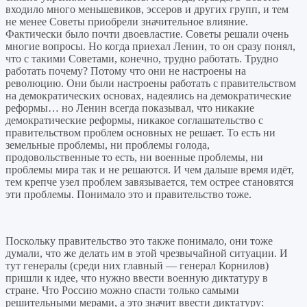
входило много меньшевиков, эссеров и других групп, и тем
не менее Советы приобрели значительное влияние.
Фактически было почти двоевластие. Советы решали очень
многие вопросы. Но когда приехал Ленин, то он сразу понял,
что с такими Советами, конечно, трудно работать. Трудно
работать почему? Потому что они не настроены на
революцию. Они были настроены работать с правительством
на демократических основах, надеялись на демократические
реформы… но Ленин всегда показывал, что никакие
демократические реформы, никакое соглашательство с
правительством проблем основных не решает. То есть ни
земельные проблемы, ни проблемы голода,
продовольственные то есть, ни военные проблемы, ни
проблемы мира так и не решаются. И чем дальше время идёт,
тем крепче узел проблем завязывается, тем острее становятся
эти проблемы. Понимало это и правительство тоже.
Поскольку правительство это также понимало, они тоже
думали, что же делать им в этой чрезвычайной ситуации. И
тут генералы (среди них главный — генерал Корнилов)
пришли к идее, что нужно ввести военную диктатуру в
стране. Что Россию можно спасти только самыми
решительными мерами, а это значит ввести диктатуру: