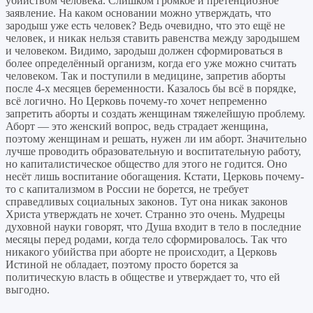
убийством человека. Слишком громкое и претенциозное
заявление. На каком основании можно утверждать, что
зародыш уже есть человек? Ведь очевидно, что это ещё не
человек, и никак нельзя ставить равенства между зародышем
и человеком. Видимо, зародыш должен сформироваться в
более определённый организм, когда его уже можно считать
человеком. Так и поступили в медицине, запретив аборты
после 4-х месяцев беременности. Казалось бы всё в порядке,
всё логично. Но Церковь почему-то хочет непременно
запретить аборты и создать женщинам тяжелейшую проблему.
Аборт — это женский вопрос, ведь страдает женщина,
поэтому женщинам и решать, нужен ли им аборт. Значительно
лучше проводить образовательную и воспитательную работу,
но капиталистическое общество для этого не годится. Оно
несёт лишь воспитание обогащения. Кстати, Церковь почему-
то с капитализмом в России не борется, не требует
справедливых социальных законов. Тут она никак законов
Христа утверждать не хочет. Странно это очень. Мудрецы
духовной науки говорят, что Душа входит в тело в последние
месяцы перед родами, когда тело сформировалось. Так что
никакого убийства при аборте не происходит, а Церковь
Истиной не обладает, поэтому просто борется за
политическую власть в обществе и утверждает то, что ей
выгодно.