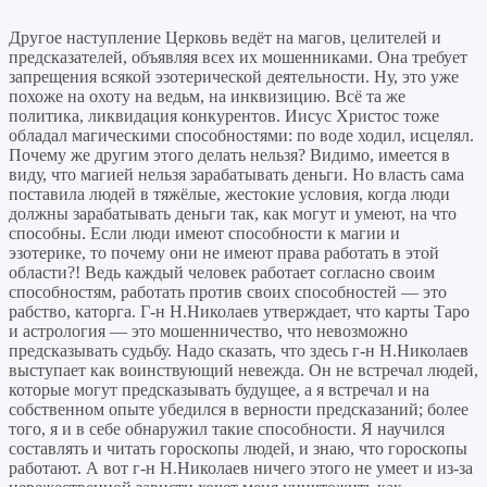
Другое наступление Церковь ведёт на магов, целителей и
предсказателей, объявляя всех их мошенниками. Она требует
запрещения всякой эзотерической деятельности. Ну, это уже
похоже на охоту на ведьм, на инквизицию. Всё та же
политика, ликвидация конкурентов. Иисус Христос тоже
обладал магическими способностями: по воде ходил, исцелял.
Почему же другим этого делать нельзя? Видимо, имеется в
виду, что магией нельзя зарабатывать деньги. Но власть сама
поставила людей в тяжёлые, жестокие условия, когда люди
должны зарабатывать деньги так, как могут и умеют, на что
способны. Если люди имеют способности к магии и
эзотерике, то почему они не имеют права работать в этой
области?! Ведь каждый человек работает согласно своим
способностям, работать против своих способностей — это
рабство, каторга. Г-н Н.Николаев утверждает, что карты Таро
и астрология — это мошенничество, что невозможно
предсказывать судьбу. Надо сказать, что здесь г-н Н.Николаев
выступает как воинствующий невежда. Он не встречал людей,
которые могут предсказывать будущее, а я встречал и на
собственном опыте убедился в верности предсказаний; более
того, я и в себе обнаружил такие способности. Я научился
составлять и читать гороскопы людей, и знаю, что гороскопы
работают. А вот г-н Н.Николаев ничего этого не умеет и из-за