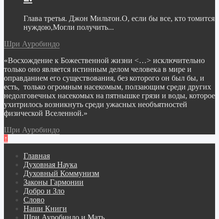
Глава третья. Джон Мильтон.О, если бы все, кто томится
нуждою,Могли получить...
Шри Ауробиндо
«Восхождение к Божественной жизни <…> исключительно
только оно является истинным делом человека в мире и
оправданием его существования, без которого он был бы, и
есть, только огромным насекомым, ползающим среди других
недолговечных насекомых на пятнышке грязи и воды, которое
ухитрилось возникнуть среди ужасных необъятностей
физической Вселенной.»
Шри Ауробиндо
↑
Главная
Духовная Наука
Духовный Коммунизм
Законы Гармонии
Добро и Зло
Слово
Наши Книги
Шри Ауробиндо и Мать