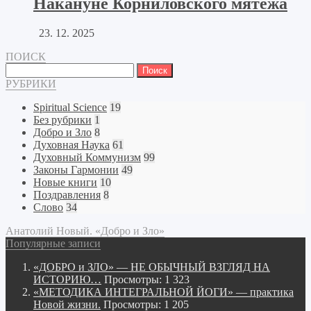
Накануне Корниловского мятежа
23. 12. 2025
ПОИСК
Найти:
РУБРИКИ
Spiritual Science
19
Без рубрики
1
Добро и Зло
8
Духовная Наука
61
Духовный Коммунизм
99
Законы Гармонии
49
Новые книги
10
Поздравления
8
Слово
34
Анатолий Новый. «Добро и Зло»
Популярные записи
«ДОБРО и ЗЛО» — НЕ ОБЫЧНЫЙ ВЗГЛЯД НА
ИСТОРИЮ…
Просмотры: 1 323
«МЕТОДИКА ИНТЕГРАЛЬНОЙ ЙОГИ» — практика
Новой жизни.
Просмотры: 1 205