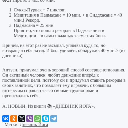
🪷21 апреля. 1 час. 00 мин.
Сукха-Пурвак = 7 циклов;
Медитация в Падмасане = 10 мин. + в Сиддхасане = 40
мин.! Рекорд.
Падмасана = 25 мин.
Приятно, что пошли рекорды в Падмасане и в
Медитации ‒ в самых важных элементах йоги.
Причём, на этот раз не засыпал, уплывал куда-то, но
возвращал себя назад. И был удивлён, обнаружив 40 мин.> (из
дневника)
Антуан, придумал очень хороший способ совершенствования.
Он активный человек, любит движение вперёд к
поставленной цели, поэтому он и придумал ставить рекорды в
своих занятиях, что позволяет ему играючи, с большим
интересом справляться со своими трудностями и
превосходить себя.
А. НОВЫЙ. Из книги 📚 «ДНЕВНИК ЙОГА».
Метки:
Дневник Йога