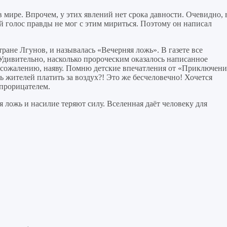
мире. Впрочем, у этих явлений нет срока давности. Очевидно, 
й голос правды не мог с этим мириться. Поэтому он написал
Стране Лгунов, и называлась «Вечерняя ложь». В газете все
Удивительно, насколько пророческим оказалось написанное
, к сожалению, наяву. Помню детские впечатления от «Приключен
ь жителей платить за воздух?! Это же бесчеловечно! Хочется
 прорицателем.
ая ложь и насилие теряют силу. Вселенная даёт человеку для