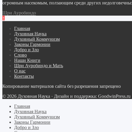
огромным насекомым, ползающим среди других недолговечных 
Шри Ауробиндо
↑
Главная
Духовная Наука
Духовный Коммунизм
Законы Гармонии
Добро и Зло
Слово
Наши Книги
Шри Ауробиндо и Мать
О нас
Контакты
Копирование материалов сайта без разрешения запрещено
© 2026 Духовная Наука · Дизайн и поддержка: GoodwinPress.ru
Главная
Духовная Наука
Духовный Коммунизм
Законы Гармонии
Добро и Зло