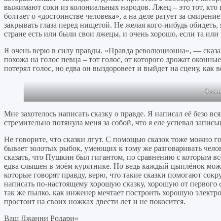
выжимают соки из колониальных народов. Лжец – это тот, кто го
болтает о «достоинстве человека», а на деле ратует за смирени
закрывать глаза перед нищетой. Не желая кого-нибудь обидеть,
стране есть или были свои лжецы, и очень хорошо, если та или 
Я очень верю в силу правды. «Правда революционна», — сказ
похожа на голос певца – тот голос, от которого дрожат оконны
потерял голос, но едва он выздоровеет и выйдет на сцену, как вс
Джанн
Мне захотелось написать сказку о правде. Я написал её безо вс
стремительно потянула меня за собой, что я еле успевал записы
Не говорите, что сказки лгут. С помощью сказок тоже можно го
бывает золотых рыбок, умеющих к тому же разговаривать челов
сказать, что Пушкин был гигантом, по сравнению с которым вс
едва слышен в моём курятнике. Но ведь каждый цыплёнок может
которые говорят правду, верю, что такие сказки помогают сокр
написать по-настоящему хорошую сказку, хорошую от первого с
так же пылко, как инженер мечтает построить хорошую электро
простоит на своих ножках двести лет и не покосится.
Ваш Джанни Родари»