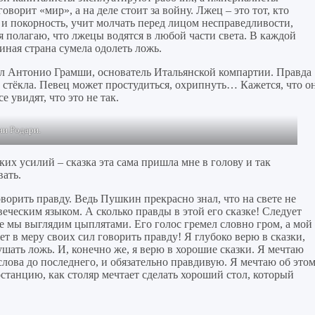
ворит «мир», а на деле стоит за войну. Лжец – это тот, кто
е и покорность, учит молчать перед лицом несправедливости,
 я полагаю, что лжецы водятся в любой части света. В каждой
иная страна сумела одолеть ложь.
ал Антонио Грамши, основатель Итальянской компартии. Правда
е стёкла. Певец может простудиться, охрипнуть… Кажется, что о
е увидят, что это не так.
и Родари.
яких усилий – сказка эта сама пришла мне в голову и так
вать.
ворить правду. Ведь Пушкин прекрасно знал, что на свете не
еческим языком. А сколько правды в этой его сказке! Следует
е мы выглядим цыплятами. Его голос гремел словно гром, а мой
 в меру своих сил говорить правду! Я глубоко верю в сказки,
ушать ложь. И, конечно же, я верю в хорошие сказки. Я мечтаю
лова до последнего, и обязательно правдивую. Я мечтаю об это
станцию, как столяр мечтает сделать хороший стол, который