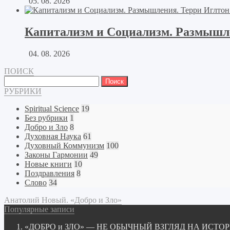
05. 08. 2026
Капитализм и Социализм. Размышлен
04. 08. 2026
ПОИСК
Найти:
РУБРИКИ
Spiritual Science
19
Без рубрики
1
Добро и Зло
8
Духовная Наука
61
Духовный Коммунизм
100
Законы Гармонии
49
Новые книги
10
Поздравления
8
Слово
34
Анатолий Новый. «Добро и Зло»
Популярные записи
«ДОБРО и ЗЛО» — НЕ ОБЫЧНЫЙ ВЗГЛЯД НА ИСТ