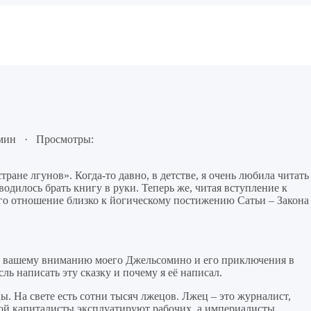
 мин · Просмотры:
ане лгунов». Когда-то давно, в детстве, я очень любила читать
водилось брать книгу в руки. Теперь же, читая вступление к
к его отношение близко к йогическому постижению Сатьи – Закона
ть вашему вниманию моего Джельсомино и его приключения в
 написать эту сказку и почему я её написал.
ы. На свете есть сотни тысяч лжецов. Лжец – это журналист,
орой капиталисты эксплуатируют рабочих, а империалисты