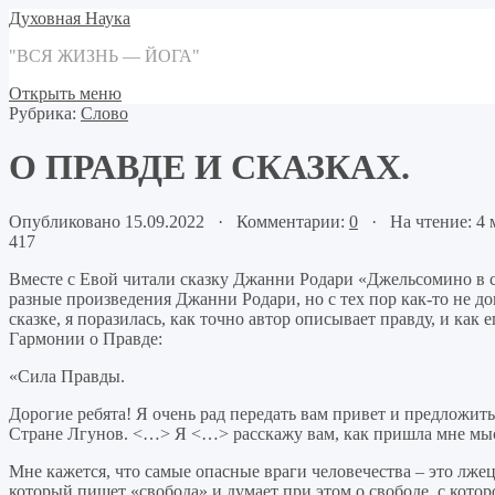
Духовная Наука
"ВСЯ ЖИЗНЬ — ЙОГА"
Открыть меню
Рубрика:
Слово
О ПРАВДЕ И СКАЗКАХ.
Опубликовано 15.09.2022 · Комментарии:
0
· На чтение: 4
417
Вместе с Евой читали сказку Джанни Родари «Джельсомино в стр
разные произведения Джанни Родари, но с тех пор как-то не до
сказке, я поразилась, как точно автор описывает правду, и ка
Гармонии о Правде:
«Сила Правды.
Дорогие ребята! Я очень рад передать вам привет и предложи
Стране Лгунов. <…> Я <…> расскажу вам, как пришла мне мысль
Мне кажется, что самые опасные враги человечества – это лжец
который пишет «свобода» и думает при этом о свободе, с кот