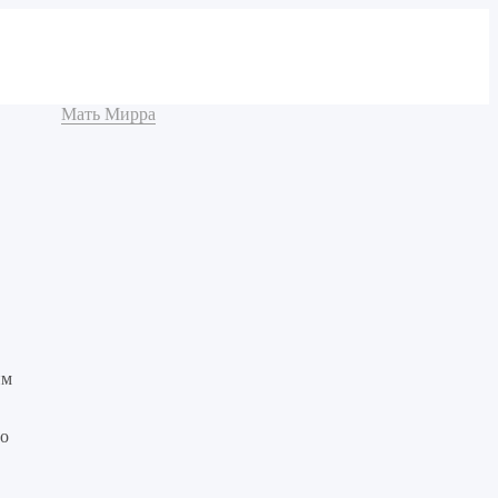
Мать Мирра
им
то