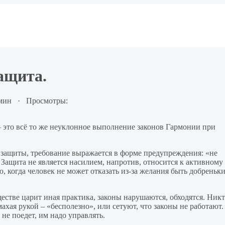
щита.
 мин · Просмотры:
– это всё то же неуклонное выполнение законов Гармонии при
е защиты, требование выражается в форме предупреждения: «не
 Защита не является насилием, напротив, относится к активному
, когда человек не может отказать из-за желания быть добреньк
естве царит иная практика, законы нарушаются, обходятся. Ник
махая рукой – «бесполезно», или сетуют, что законы не работают.
не поедет, им надо управлять.