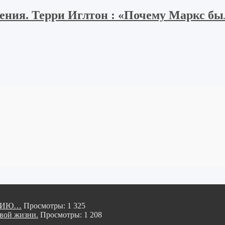
ия. Терри Иглтон : «Почему Маркс был
ОРИЮ…
Просмотры: 1 325
ой жизни.
Просмотры: 1 208