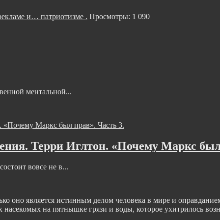
кламе и… патриотизме .
Просмотры: 1 090
венной ментальной...
ния. Терри Иглтон. «Почему Маркс был 
остоит вовсе не в...
 оно является истинным делом человека в мире и оправданием е
насекомых на пятнышке грязи и воды, которое ухитрилось воз