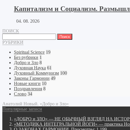
Капитализм и Социализм. Размышлен
04. 08. 2026
ПОИСК
Найти:
РУБРИКИ
Spiritual Science
19
Без рубрики
1
Добро и Зло
8
Духовная Наука
61
Духовный Коммунизм
100
Законы Гармонии
49
Новые книги
10
Поздравления
8
Слово
34
Анатолий Новый. «Добро и Зло»
Популярные записи
«ДОБРО и ЗЛО» — НЕ ОБЫЧНЫЙ ВЗГЛЯД НА ИСТ
«МЕТОДИКА ИНТЕГРАЛЬНОЙ ЙОГИ» — практика Нов
О ЗАКОНАХ ГАРМОНИИ.
Просмотры: 1 199