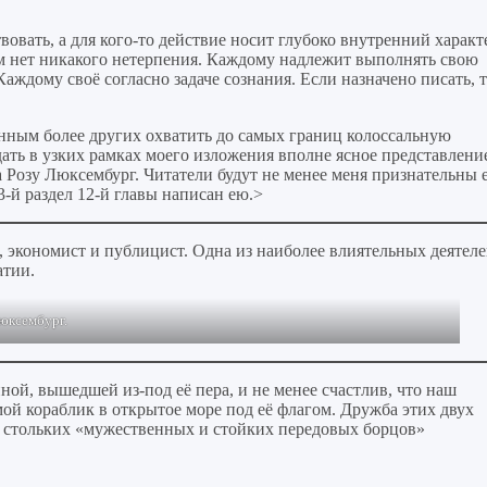
вовать, а для кого-то действие носит глубоко внутренний характ
м нет никакого нетерпения. Каждому надлежит выполнять свою
Каждому своё согласно задаче сознания. Если назначено писать, 
анным более других охватить до самых границ колоссальную
дать в узких рамках моего изложения вполне ясное представлени
а Розу Люксембург. Читатели будут не менее меня признательны 
3-й раздел 12-й главы написан ею.>
, экономист и публицист. Одна из наиболее влиятельных деятел
атии.
юксембург.
ой, вышедшей из-под её пера, и не менее счастлив, что наш
й кораблик в открытое море под её флагом. Дружба этих двух
 стольких «мужественных и стойких передовых борцов»