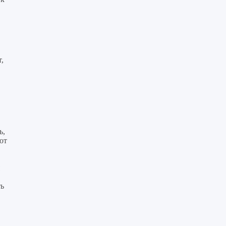
,
ь,
от
ть