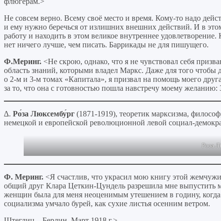
флюгерам.>
Не совсем верно. Всему своё место и время. Кому-то надо дейст
и ему нужно беречься от излишних внешних действий. И в это
работу и находить в этом великое внутреннее удовлетворение. 
нет ничего лучше, чем писать. Баррикады не для пишущего.
Ф.Меринг.
<Не скрою, однако, что я не чувствовал себя призв
область знаний, которыми владел Маркс. Даже для того чтобы 
о 2-м и 3-м томах «Капитала», я призвал на помощь моего друг
за то, что она с готовностью пошла навстречу моему желанию: 
∆.
Ро́за Люксембу́рг
(1871-1919), теоретик марксизма, философ
немецкой и европейской революционной левой социал-демокр
Роза Л
Ф. Меринг.
<Я счастлив, что украсил мою книгу этой жемчужин
общий друг Клара Цеткин-Цундель разрешила мне выпустить мо
женщин была для меня неоценимым утешением в годину, когда
социализма умчало бурей, как сухие листья осенним ветром.
Штеглиц – Берлин, Март 1918 г.>