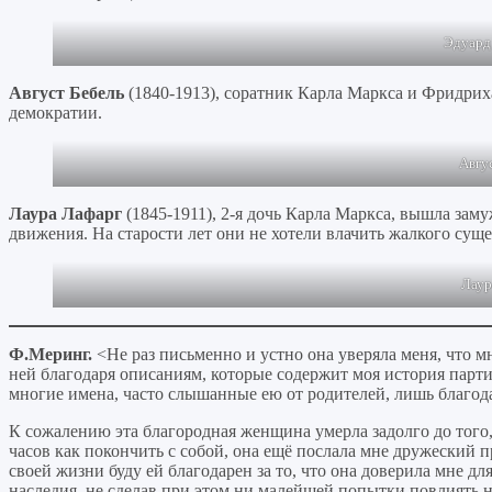
Эдуард
Август Бебель
(1840-1913), соратник Карла Маркса и Фридриха
демократии.
Авгус
Лаура Лафарг
(1845-1911), 2-я дочь Карла Маркса, вышла заму
движения. На старости лет они не хотели влачить жалкого сущ
Лаур
Ф.Меринг.
<Не раз письменно и устно она уверяла меня, что 
ней благодаря описаниям, которые содержит моя история парти
многие имена, часто слышанные ею от родителей, лишь благод
К сожалению эта благородная женщина умерла задолго до того, 
часов как покончить с собой, она ещё послала мне дружеский п
своей жизни буду ей благодарен за то, что она доверила мне д
наследия, не сделав при этом ни малейшей попытки повлиять н