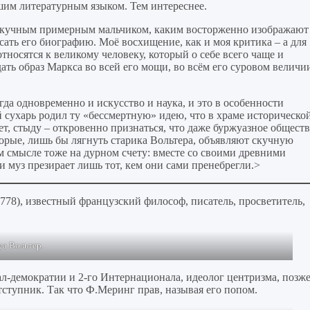
шим литературным языком. Тем интереснее.
 скучным примерным мальчиком, каким восторженно изображают
сать его биографию. Моё восхищение, как и моя критика – а для
тносятся к великому человеку, который о себе всего чаще и
дать образ Маркса во всей его мощи, во всём его суровом величи
гда одновременно и искусство и наука, и это в особенности
сухарь родил ту «бессмертную» идею, что в храме историческо
жет, стыду – откровенно признаться, что даже буржуазное общест
оторые, лишь бы лягнуть старика Вольтера, объявляют скучную
м смысле тоже на дурном счету: вместе со своими древними
и муз презирает лишь тот, кем они сами пренебрегли.>
1778), известный французский философ, писатель, просветитель,
а Вольтер.
ал-демократии и 2-го Интернационала, идеолог центризма, позж
тступник. Так что Ф.Меринг прав, называя его попом.