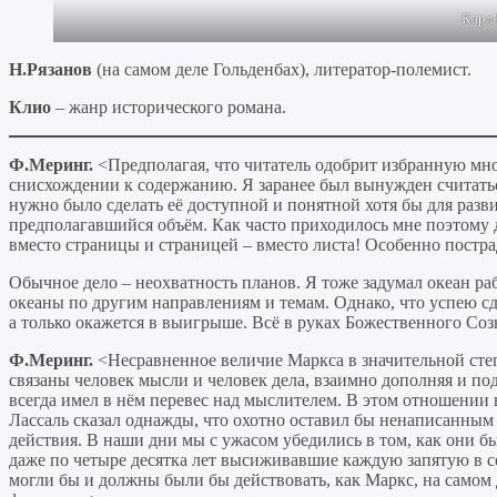
Карл 
Н.Рязанов
(на самом деле Гольденбах), литератор-полемист.
Клио
– жанр исторического романа.
Ф.Меринг.
<Предполагая, что читатель одобрит избранную мно
снисхождении к содержанию. Я заранее был вынужден считать
нужно было сделать её доступной и понятной хотя бы для разви
предполагавшийся объём. Как часто приходилось мне поэтому д
вместо страницы и страницей – вместо листа! Особенно постра
Обычное дело – неохватность планов. Я тоже задумал океан ра
океаны по другим направлениям и темам. Однако, что успею сде
а только окажется в выигрыше. Всё в руках Божественного Соз
Ф.Меринг.
<Несравненное величие Маркса в значительной степ
связаны человек мысли и человек дела, взаимно дополняя и по
всегда имел в нём перевес над мыслителем. В этом отношении 
Лассаль сказал однажды, что охотно оставил бы ненаписанным т
действия. В наши дни мы с ужасом убедились в том, как они б
даже по четыре десятка лет высиживавшие каждую запятую в со
могли бы и должны были бы действовать, как Маркс, на самом 