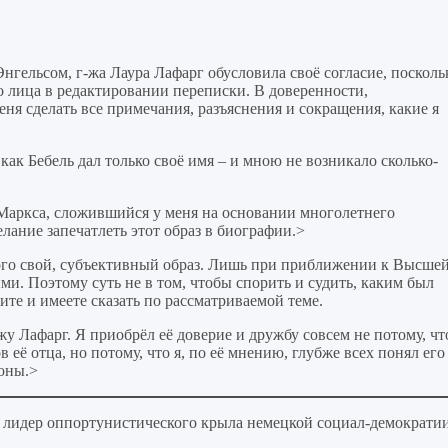
нгельсом, г-жа Лаура Лафарг обусловила своё согласие, посколь
о лица в редактировании переписки. В доверенности,
ня сделать все примечания, разъяснения и сокращения, какие я
ак Бебель дал только своё имя – и мною не возникало сколько-
 Маркса, сложившийся у меня на основании многолетнего
лание запечатлеть этот образ в биографии.>
дого свой, субъективный образ. Лишь при приближении к Высше
ыми. Поэтому суть не в том, чтобы спорить и судить, каким был
ите и имеете сказать по рассматриваемой теме.
жу Лафарг. Я приобрёл её доверие и дружбу совсем не потому, чт
ё отца, но потому, что я, по её мнению, глубже всех понял его
роны.>
, лидер оппортунистического крыла немецкой социал-демократи