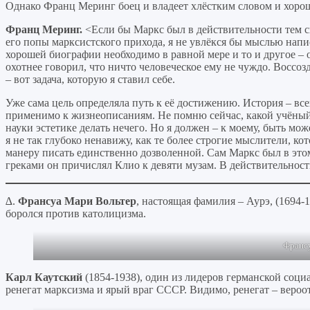
Однако Франц Меринг боец и владеет хлёстким словом и хоро
Франц Меринг.
<Если бы Маркс был в действительности тем
его попы марксистского прихода, я не увлёкся бы мыслью напи
хорошей биографии необходимо в равной мере и то и другое – о
охотнее говорил, что ничто человеческое ему не чуждо. Воссоз
– вот задача, которую я ставил себе.
Уже сама цель определяла путь к её достижению. История – все
применимо к жизнеописаниям. Не помню сейчас, какой учёный 
науки эстетике делать нечего. Но я должен – к моему, быть мо
я не так глубоко ненавижу, как те более строгие мыслители, к
манеру писать единственно дозволенной. Сам Маркс был в это
греками он причислял Клио к девяти музам. В действительност
∆.
Франсуа Мари Вольтер
, настоящая фамилия – Аурэ, (1694-
боролся против католицизма.
Франсу
Карл Каутский
(1854-1938), один из лидеров германской соци
ренегат марксизма и ярый враг СССР. Видимо, ренегат – вероо