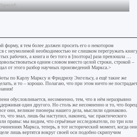
Каутский.
й форму, я тем более должен просить его о некотором
ся с неумолимой необходимостью не слишком перегружать книгу
тых рабочих, а книга и без того в [полтора] раза превзошла …
овольствоваться одним словом вместо целой строки, строкой –
дал от этого разбор научных произведений Маркса.>
боты по Карлу Марксу и Фридриху Энгельсу, а ещё такие же
лать, и то – хорошо. Полагаю, что при этом ничто не пострадает
нания!
ени обусловливается, несомненно, тем, что в нём неразрывно
ддерживая один другого. Но столь же несомненно и то, что борец
все они, великие пионеры нашего дела, мыслили одинаково.
о, что знал, лишь бы наступил, наконец, час практического
ыли правы: мы видим, что серьёзные исследователи, по три или
чинениях Маркса, теперь, в тот исторический момент, когда он
деле лишь вертятся вокруг своей оси подобно скрипучим