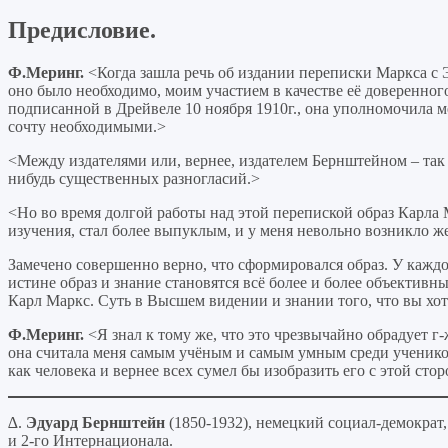
Предисловие.
Ф.Меринг.
<Когда зашла речь об издании переписки Маркса с Э
оно было необходимо, моим участием в качестве её доверенног
подписанной в Дрейвеле 10 ноября 1910г., она уполномочила ме
сочту необходимыми.>
<Между издателями или, вернее, издателем Бернштейном – так к
нибудь существенных разногласий.>
<Но во время долгой работы над этой перепиской образ Карла
изучения, стал более выпуклым, и у меня невольно возникло же
Замечено совершенно верно, что сформировался образ. У каж
истине образ и знание становятся всё более и более объективн
Карл Маркс. Суть в Высшем видении и знании того, что вы хот
Ф.Меринг.
<Я знал к тому же, что это чрезвычайно обрадует г-
она считала меня самым учёным и самым умным среди учеников е
как человека и вернее всех сумел бы изобразить его с этой сто
∆.
Эдуард Бернштейн
(1850-1932), немецкий социал-демократ
и 2-го Интернационала.