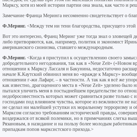
Марксу, хотя из моей истории партии она знала, как часто и ре
Замечание Франца Меринга несомненно свидетельствует о благ
Ф.Меринг.
<Между тем ни тени благородства, присущего этой
Вот это интересно, Франц Меринг уже тогда знал о зловещей де
либо притворяются, как, например, политик и экономист Ирина
американского сионизма, ставшего международным.
Ф.Меринг.
<Когда я приступил к осуществлению своего замыс
добродетельного негодования, так как в «Neue Zeit» («Новом в
отношении к Марксу Лассаля и Бакунина, недостаточно расша
начале К.Каутский обвинил меня во «вражде к Марксу» вообщ
отношении г-жи Лафарг, – в частности. А так как я всё же упо
как известно, драгоценного места в «Neue Zeit» уделено было н
пытался уличить меня в постыднейшем предательстве по отно
недобросовестность которых может сравниться разве только с 
господами под влиянием чувства, которое из вежливости не на
не сделал ни малейшей уступки их моральному терроризму и о
Марксом согласно требованиям исторической правды, совершенн
воздержался от всякой полемики, но в примечаниях слегка вы
Рязановым, в назидание и на пользу более молодым работникам
припадкам попов марксистского прихода.>