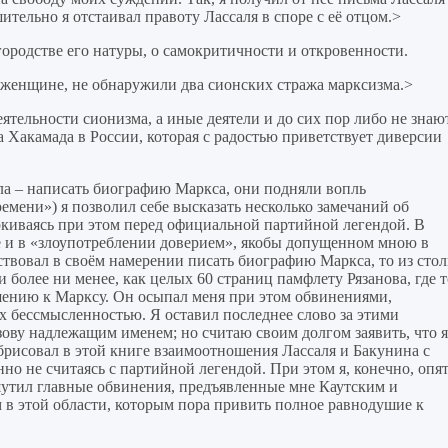
шительно я отстаивал правоту Лассаля в споре с её отцом.>
ородстве его натуры, о самокритичности и откровенности.
 женщине, не обнаружили два сионских стража марксизма.>
ятельности сионизма, а иные деятели и до сих пор либо не знают
 Хакамада в России, которая с радостью приветствует диверсии
ла – написать биографию Маркса, они подняли вопль
ремени») я позволил себе высказать несколько замечаний об
ркиваясь при этом перед официальной партийной легендой. В
е и в «злоупотреблении доверием», якобы допущенном мною в
рствовал в своём намерении писать биографию Маркса, то из стол
и более ни менее, как целых 60 страниц памфлету Рязанова, где т
шению к Марксу. Он осыпал меня при этом обвинениями,
их бессмысленностью. Я оставил последнее слово за этими
зову надлежащим именем; но считаю своим долгом заявить, что я
брисовал в этой книге взаимоотношения Лассаля и Бакунина с
о не считаясь с партийной легендой. При этом я, конечно, опя
шутил главные обвинения, предъявленные мне Каутским и
 в этой области, которым пора привить полное равнодушие к