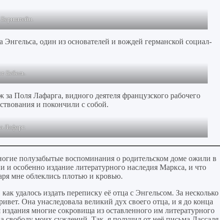
 Бернштейн.
 Энгельса, один из основателей и вождей германской социал-
т Бебель.
ж за Поля Лафарга, видного деятеля французского рабочего
ествования и покончили с собой.
а Лафарг.
многие полузабытые воспоминания о родительском доме ожили в
и и особенно издание литературного наследия Маркса, и что
аря мне облеклись плотью и кровью.
как удалось издать переписку её отца с Энгельсом. За несколько
ривет. Она унаследовала великий дух своего отца, и я до конца
ля издания многие сокровища из оставленного им литературного
а свободу моих суждений. Так, я получил от неё письма Лассаля